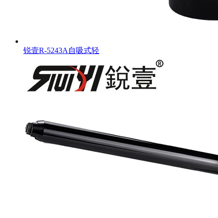
锐壹R-5243A自吸式轻