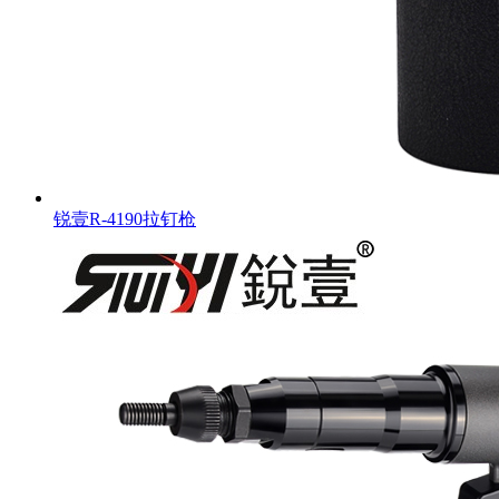
锐壹R-4190拉钉枪