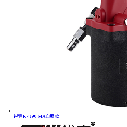
锐壹R-4190-64A自吸款